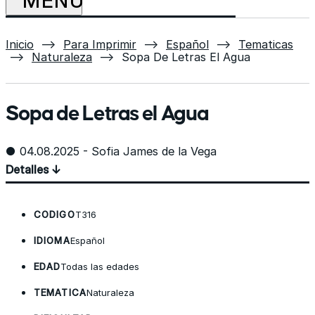
Inicio
⟶
Para Imprimir
⟶
Español
⟶
Tematicas
⟶
Naturaleza
⟶
Sopa De Letras El Agua
Sopa de Letras el Agua
● 04.08.2025 - Sofia James de la Vega
Detalles ↓
CODIGO
T316
IDIOMA
Español
EDAD
Todas las edades
TEMATICA
Naturaleza