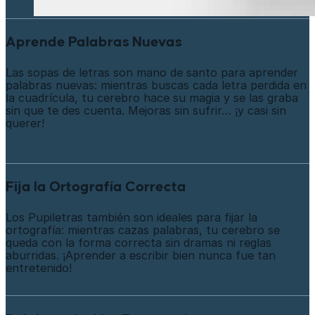
Aprende Palabras Nuevas
Las sopas de letras son mano de santo para aprender
palabras nuevas: mientras buscas cada letra perdida en
la cuadrícula, tu cerebro hace su magia y se las graba
sin que te des cuenta. Mejoras sin sufrir… ¡y casi sin
querer!
Fija la Ortografía Correcta
Los Pupiletras también son ideales para fijar la
ortografía: mientras cazas palabras, tu cerebro se
queda con la forma correcta sin dramas ni reglas
aburridas. ¡Aprender a escribir bien nunca fue tan
entretenido!