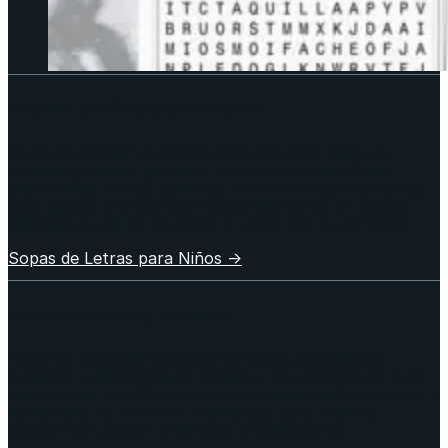
Infantil y Niños de Primaria
Nuestra sección de sopas de letras para niños de
primaria y primer grado es puro amor: cuadrículas
grandecitas, pocas palabras y cero dramas. Perfectas
para que se entretengan buscando letras sin acabar
pidiendo ayuda (o lanzando el papel por la ventana).
Sopas de Letras para Niños →
Adolescentes y Adultos
Nuestra colección de sopa de letras para adultos
curiosos y adolescentes adictos a las palabras es otro
nivel: sopas con 28 palabras, cuadricula más compleja y
temas que no aburren. Adecuadas para retar tu
cerebro sin acabar gritándole al diccionario.