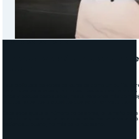
PARA TODAS LAS EDADES
Tipos de Sopas Adaptados a Difere
Edades
Esta biblioteca de sopas de letras es como un buffet libr
para todas las edades y humores. Desde sopas facilonas
niños y peques despistados, hasta versiones más comple
adultos, expertos o abuelitos que ya lo han visto todo.
Cada sopa ajusta el número de palabras, el tamaño de la
cuadrícula y de la letra para que nadie pierda la vista y la
paciencia… bueno, no más de lo necesario.