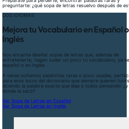
Prepárate para perderte, encontrar palabras raras y
preguntarte: ¿qué sopa de letras resuelvo después de es
DOS IDIOMAS
Mejora tu Vocabulario en Español o
Inglés
Nos encanta diseñar sopas de letras que, además de
entretenerte, hagan sudar un poco tu vocabulario, ya s
español o en inglés.
A veces soltamos palabritas raras o poco usadas, perfec
para esos locos del diccionario que siempre quieren lucir
diciendo la palabra exacta que deja a todos pensando: ¿y
dónde la sacó?
Ver Sopa de Letras en Español
Ver Sopa de Letras en Inglés