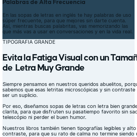
Palabras de Alta Frecuencia
En las sopas de letras en inglés te hay palabras de uso
súper frecuente, para que mejores sin darte cuenta.
Así, mientras buscas palabritas, vas memorizando las
que más vas a usar en conversaciones y en la vida real.
TIPOGRAFIA GRANDE
Evita la Fatiga Visual con un Tama
de Letra Muy Grande
Siempre pensamos en nuestros queridos abuelitos, porq
sabemos que esas letritas microscópicas y sin contraste
ser un suplicio.
Por eso, diseñamos sopas de letras con letra bien grand
clarita, para que disfruten su pasatiempo favorito sin sa
telescópio ni perder el buen humor.
Nuestros libros también tienen tipografías legibles y alto
contraste, para que su rato de calma no termine siendo 