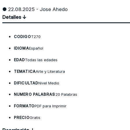
● 22.08.2025 - Jose Ahedo
Detalles ↓
CODIGO
T270
IDIOMA
Español
EDAD
Todas las edades
TEMATICA
Arte y Literatura
DIFICULTAD
Nivel Medio
NUMERO PALABRAS
20 Palabras
FORMATO
PDF para Imprimir
PRECIO
Gratis