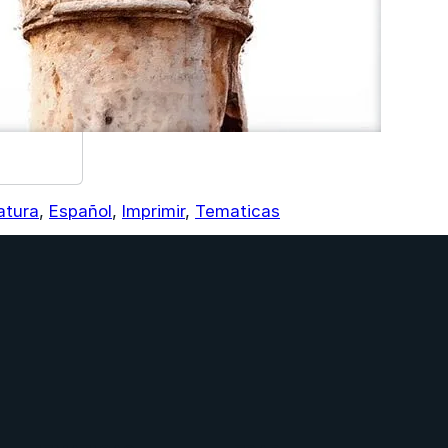
atura
,
Español
,
Imprimir
,
Tematicas