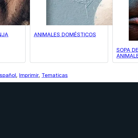
NJA
ANIMALES DOMÉSTICOS
SOPA DE
ANIMALE
spañol
,
Imprimir
,
Tematicas