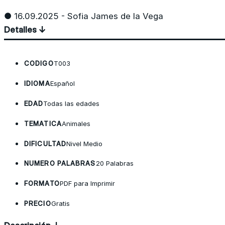
● 16.09.2025 - Sofia James de la Vega
Detalles ↓
CODIGO
T003
IDIOMA
Español
EDAD
Todas las edades
TEMATICA
Animales
DIFICULTAD
Nivel Medio
NUMERO PALABRAS
20 Palabras
FORMATO
PDF para Imprimir
PRECIO
Gratis